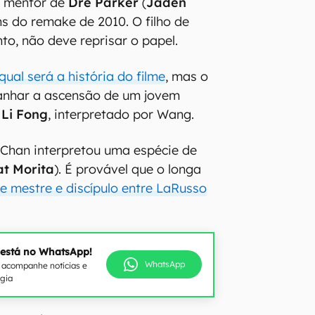
 mentor de
Dre Parker
(
Jaden
ns do remake de 2010. O filho de
nto, não deve reprisar o papel.
qual será a história do filme
, mas o
nhar a ascensão de um jovem
o
Li Fong
, interpretado por Wang.
 Chan interpretou uma espécie de
at Morita
). É provável que o longa
e mestre e discípulo entre LaRusso
 está no WhatsApp!
WhatsApp
e acompanhe notícias e
ogia