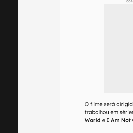
CON
O filme será dirigi
trabalhou em séri
World
e
I Am Not 