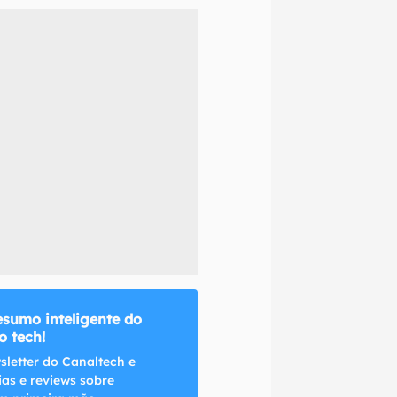
naltech.
esumo inteligente do
 tech!
sletter do Canaltech e
ias e reviews sobre