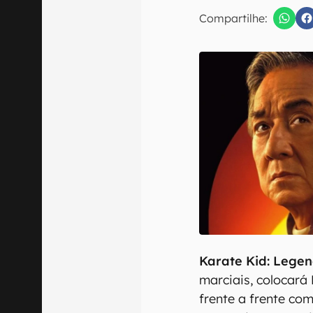
E-mail
Compartilhe:
Confirmo que 
Karate Kid: Lege
marciais, colocará
frente a frente co