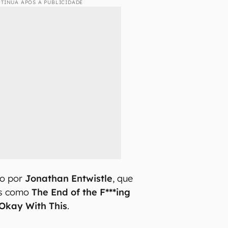
TINUA APÓS A PUBLICIDADE
do por
Jonathan Entwistle
, que
es como
The End of the F***ing
Okay With This
.