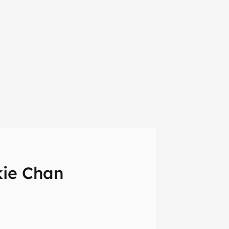
kie Chan
em primeira