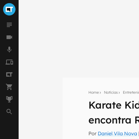
Home
Notícias
Entreten
Karate Ki
Seu res
encontra 
Assine a newsle
mão.
Por
Daniel Vila Nova