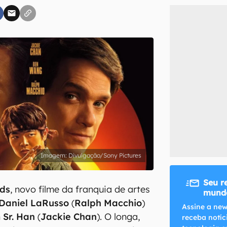
inscreva-se
li, aceito e concordo com os
Termos de Uso e Política de Privacidade do Ca
Divulgação/Sony Pictures
Seu r
nds
, novo filme da franquia de artes
mundo
Daniel LaRusso
(
Ralph Macchio
)
Assine a new
m
Sr. Han
(
Jackie Chan
). O longa,
receba notíc