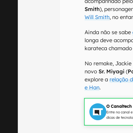
acompanhado pelo
Smith
), personage
Will Smith
, no enta
Ainda não se sabe
longa deve acompa
karateca chamad
No remake, Jackie
novo
Sr. Miyagi
(
P
explore a
relação d
e Han
.
O Canaltech
Entre no canal 
dicas de tecnol