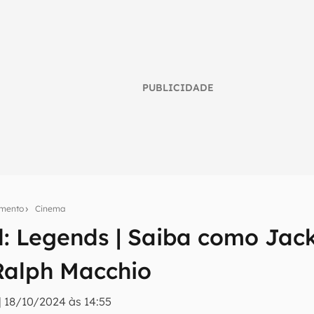
PUBLICIDADE
imento
Cinema
d: Legends | Saiba como Jac
umo inteligente do mundo tech!
Ralph Macchio
tter do Canaltech e receba notícias e reviews sobre tecnologia 
|
18/10/2024 às 14:55