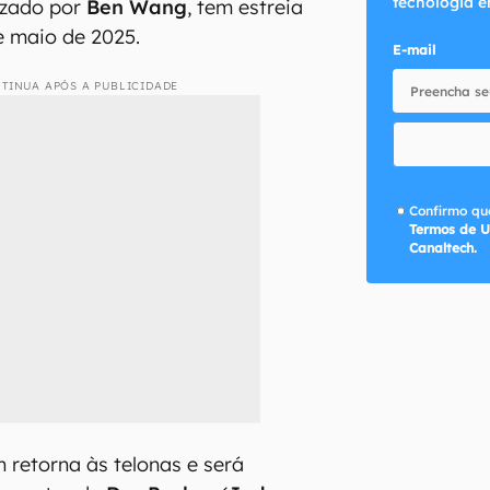
tecnologia e
izado por
Ben Wang
, tem estreia
e maio de 2025.
E-mail
TINUA APÓS A PUBLICIDADE
Confirmo que
Termos de U
Canaltech.
n retorna às telonas e será