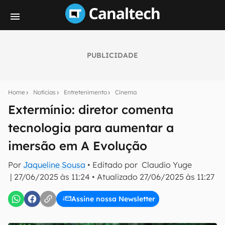
PUBLICIDADE
Seu resumo inteligente do mundo tech!
Assine a newsletter do Canaltech e receba
Home
Notícias
Entretenimento
Cinema
notícias e reviews sobre tecnologia em primeira
mão.
Extermínio: diretor comenta
tecnologia para aumentar a
E-mail
imersão em A Evolução
Por
Jaqueline Sousa
• Editado por
Claudio Yuge
inscreva-se
|
27/06/2025 às 11:24
•
Atualizado
27/06/2025 às 11:27
Assine nossa Newsletter
Confirmo que li, aceito e concordo com os
Termos de
Uso e Política de Privacidade do Canaltech.