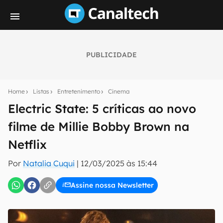
PUBLICIDADE
Seu resumo inteligente do mundo tech!
Assine a newsletter do Canaltech e receba
Home
Listas
Entretenimento
Cinema
notícias e reviews sobre tecnologia em primeira
mão.
Electric State: 5 críticas ao novo
filme de Millie Bobby Brown na
E-mail
Netflix
Por
Natalia Cuqui
|
12/03/2025 às 15:44
inscreva-se
Assine nossa Newsletter
Confirmo que li, aceito e concordo com os
Termos de
Uso e Política de Privacidade do Canaltech.