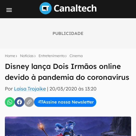
PUBLICIDADE
Seu resumo inteligente do mundo tech!
Assine a newsletter do Canaltech e receba
Home
Notícias
Entretenimento
Cinema
notícias e reviews sobre tecnologia em primeira
mão.
Disney lança Dois Irmãos online
devido à pandemia do coronavírus
E-mail
Por
Laísa Trojaike
|
20/03/2020 às 13:20
Assine nossa Newsletter
inscreva-se
Confirmo que li, aceito e concordo com os
Termos de
Uso e Política de Privacidade do Canaltech.