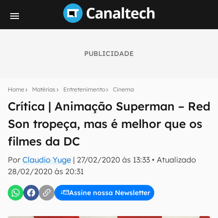
PUBLICIDADE
Seu resumo inteligente do mundo tech!
Assine a newsletter do Canaltech e receba
Home
Matérias
Entretenimento
Cinema
notícias e reviews sobre tecnologia em primeira
mão.
Crítica | Animação Superman – Red
Son tropeça, mas é melhor que os
E-mail
filmes da DC
Por
Claudio Yuge
|
27/02/2020 às 13:33
•
Atualizado
inscreva-se
28/02/2020 às 20:31
Assine nossa Newsletter
Confirmo que li, aceito e concordo com os
Termos de
Uso e Política de Privacidade do Canaltech.