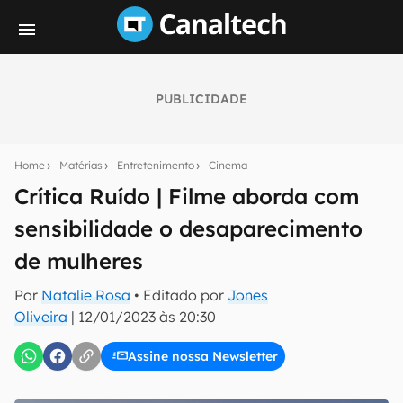
PUBLICIDADE
Seu resumo inteligente do mundo tech!
Assine a newsletter do Canaltech e receba
Home
Matérias
Entretenimento
Cinema
notícias e reviews sobre tecnologia em primeira
mão.
Crítica Ruído | Filme aborda com
sensibilidade o desaparecimento
E-mail
de mulheres
Por
Natalie Rosa
• Editado por
Jones
inscreva-se
Oliveira
|
12/01/2023 às 20:30
Assine nossa Newsletter
Confirmo que li, aceito e concordo com os
Termos de
Uso e Política de Privacidade do Canaltech.