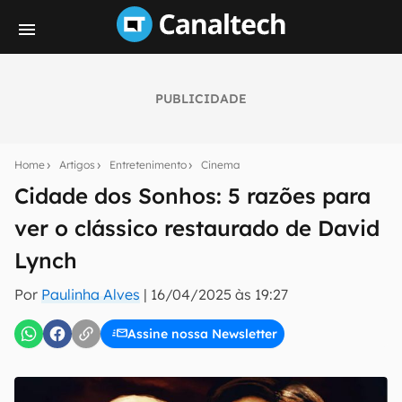
PUBLICIDADE
Seu resumo inteligente do mundo tech!
Assine a newsletter do Canaltech e receba
Home
Artigos
Entretenimento
Cinema
notícias e reviews sobre tecnologia em primeira
mão.
Cidade dos Sonhos: 5 razões para
ver o clássico restaurado de David
E-mail
Lynch
Por
Paulinha Alves
|
16/04/2025 às 19:27
inscreva-se
Assine nossa Newsletter
Confirmo que li, aceito e concordo com os
Termos de
Uso e Política de Privacidade do Canaltech.