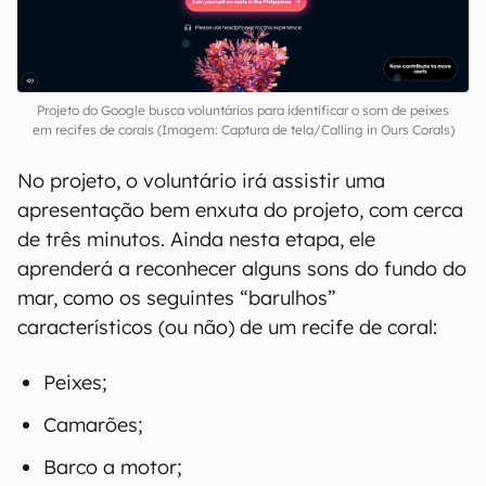
Projeto do Google busca voluntários para identificar o som de peixes
em recifes de corais (Imagem: Captura de tela/Calling in Ours Corals)
No projeto, o voluntário irá assistir uma
apresentação bem enxuta do projeto, com cerca
de três minutos. Ainda nesta etapa, ele
aprenderá a reconhecer alguns sons do fundo do
mar, como os seguintes “barulhos”
característicos (ou não) de um recife de coral:
Peixes;
Camarões;
Barco a motor;