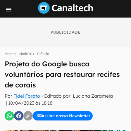
PUBLICIDADE
Seu resumo inteligente do mundo tech!
Assine a newsletter do Canaltech e receba
Home
Notícias
Ciência
notícias e reviews sobre tecnologia em primeira
mão.
Projeto do Google busca
voluntários para restaurar recifes
E-mail
de corais
Por
Fidel Forato
• Editado por
Luciana Zaramela
inscreva-se
|
18/04/2023 às 18:18
Assine nossa Newsletter
Confirmo que li, aceito e concordo com os
Termos de
Uso e Política de Privacidade do Canaltech.