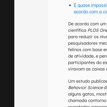
É quase impossí
acordo com a ci
De acordo com um a
científica
PLOS On
para reduzir os nív
pesquisadores medi
felinos com base e
de atividade, e p
participantes do e
viravam as caixas 
Um estudo publica
Behavior Science
d
alguns gatos, most
chamada contorno K
recortados parece