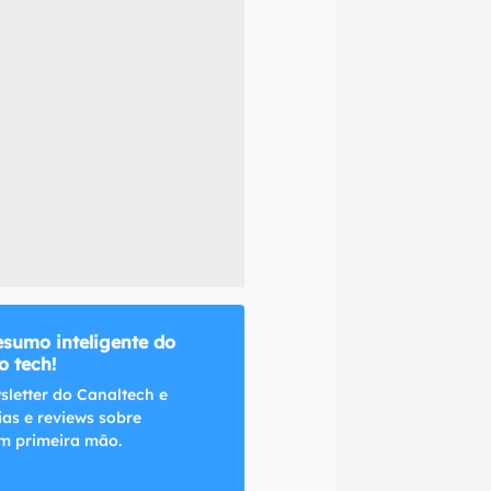
naltech.
esumo inteligente do
 tech!
sletter do Canaltech e
ias e reviews sobre
m primeira mão.