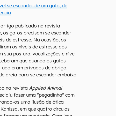
vel se esconder de um gato, de
ência
rtigo publicado na revista
e
, os gatos precisam se esconder
eis de estresse. Na ocasião, os
ram os níveis de estresse dos
m sua postura, vocalizações e nível
erceberam que quando os gatos
studo eram privados de abrigo,
de areia para se esconder embaixo.
do na revista
Applied Animal
ecidiu fazer uma "pegadinha" com
rando-os uma ilusão de ótica
anizsa, em que quatro círculos
m formar um quadrado. Com isso,