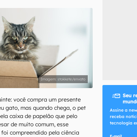
inscreva-se
li, aceito e concordo com os
Termos de Uso e Política de Privacidade do Ca
stokkete/envato
Seu r
uinte: você compra um presente
mundo
eu gato, mas quando chega, o pet
Assine a new
pela caixa de papelão que pelo
receba notíc
tecnologia e
esar de muito comum, esse
foi compreendido pela ciência
E-mail