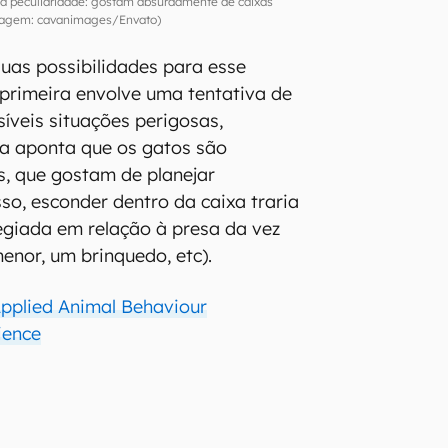
a peculiaridade: gostam absurdamente de caixas
agem: cavanimages/Envato)
duas possibilidades para esse
primeira envolve uma tentativa de
síveis situações perigosas,
a aponta que os gatos são
s, que gostam de planejar
so, esconder dentro da caixa traria
egiada em relação à presa da vez
nor, um brinquedo, etc).
pplied Animal Behaviour
ience