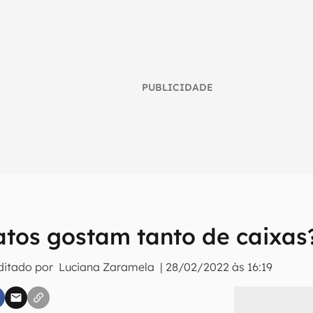
PUBLICIDADE
atos gostam tanto de caixas
umo inteligente do mundo tech!
ditado por
Luciana Zaramela
|
28/02/2022 às 16:19
tter do Canaltech e receba notícias e reviews sobre tecnologia 