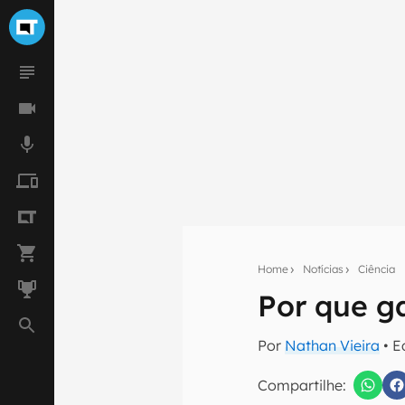
Home
Notícias
Ciência
Por que g
Seu res
Por
Nathan Vieira
• E
Assine a newsle
mão.
Compartilhe: