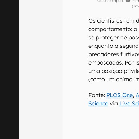
Gatos compartilham um
(Im
Os cientistas têm 
comportamento: a 
se proteger de pos
enquanto a segund
predadores furtivo
emboscadas. Por is
uma posição privil
(como um animal me
Fonte:
PLOS One
,
A
Science
via
Live Sc