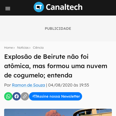
PUBLICIDADE
Seu resumo inteligente do mundo tech!
Assine a newsletter do Canaltech e receba
Home
Notícias
Ciência
notícias e reviews sobre tecnologia em primeira
mão.
Explosão de Beirute não foi
atômica, mas formou uma nuvem
E-mail
de cogumelo; entenda
Por
Ramon de Souza
|
04/08/2020 às 19:55
inscreva-se
Assine nossa Newsletter
Confirmo que li, aceito e concordo com os
Termos de
Uso e Política de Privacidade do Canaltech.