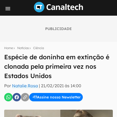
PUBLICIDADE
Seu resumo inteligente do mundo tech!
Assine a newsletter do Canaltech e receba
Home
Notícias
Ciência
notícias e reviews sobre tecnologia em primeira
mão.
Espécie de doninha em extinção é
clonada pela primeira vez nos
E-mail
Estados Unidos
Por
Natalie Rosa
|
21/02/2021 às 14:00
inscreva-se
Assine nossa Newsletter
Confirmo que li, aceito e concordo com os
Termos de
Uso e Política de Privacidade do Canaltech.