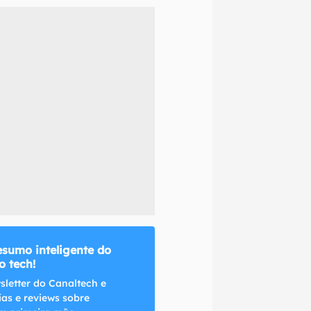
naltech.
esumo inteligente do
 tech!
sletter do Canaltech e
ias e reviews sobre