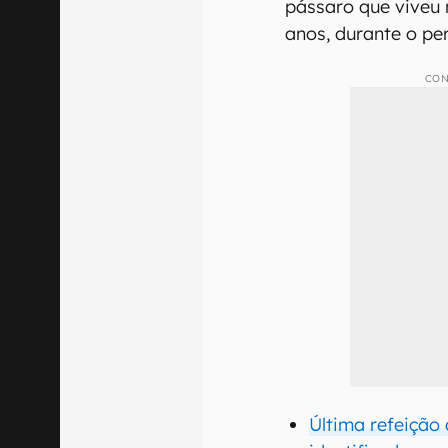
pássaro que viveu 
anos, durante o pe
CON
Última refeição