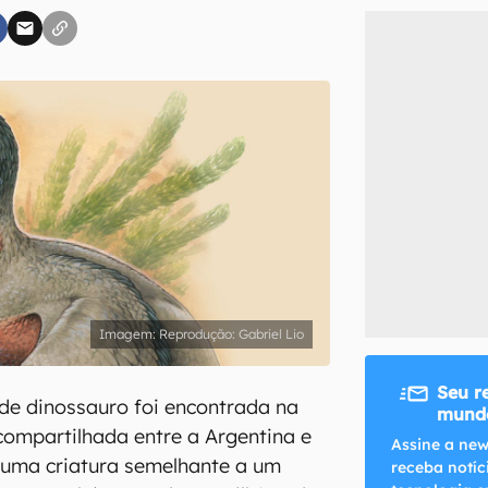
inscreva-se
li, aceito e concordo com os
Termos de Uso e Política de Privacidade do Ca
Reprodução: Gabriel Lio
Seu r
de dinossauro foi encontrada na
mundo
compartilhada entre a Argentina e
Assine a new
de uma criatura semelhante a um
receba notíc