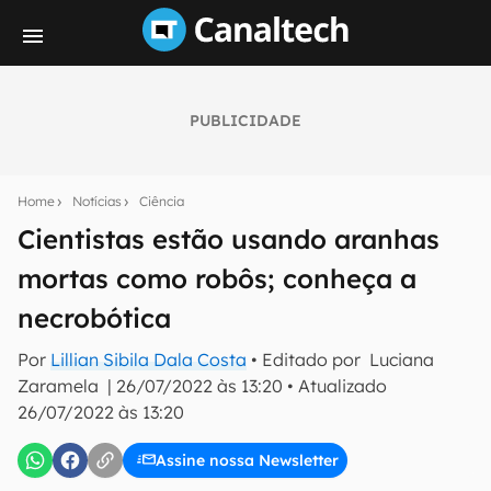
PUBLICIDADE
Seu resumo inteligente do mundo tech!
Assine a newsletter do Canaltech e receba
Home
Notícias
Ciência
notícias e reviews sobre tecnologia em primeira
mão.
Cientistas estão usando aranhas
mortas como robôs; conheça a
E-mail
necrobótica
Por
Lillian Sibila Dala Costa
• Editado por
Luciana
inscreva-se
Zaramela
|
26/07/2022 às 13:20
•
Atualizado
26/07/2022 às 13:20
Confirmo que li, aceito e concordo com os
Termos de
Uso e Política de Privacidade do Canaltech.
Assine nossa Newsletter