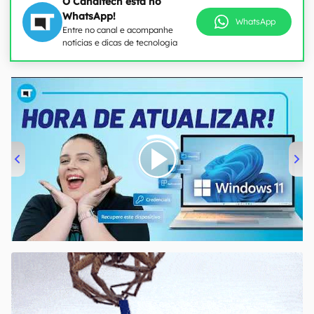
O Canaltech está no
WhatsApp!
WhatsApp
Entre no canal e acompanhe
notícias e dicas de tecnologia
00:00
/
04:52