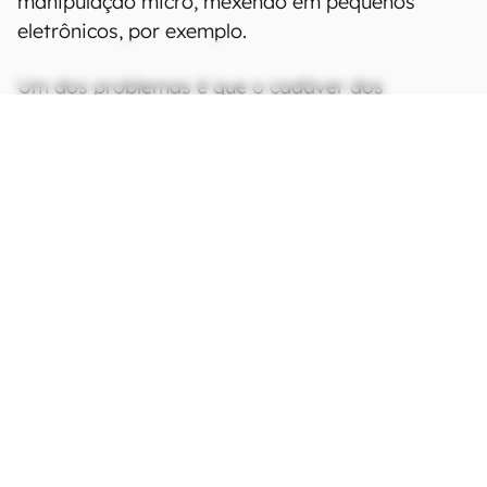
manipulação micro, mexendo em pequenos
eletrônicos, por exemplo.
Um dos problemas é que o cadáver dos
aracnídeos se desgasta após dois dias ou 1.000
ciclos de abrir e fechar. Mas já que o problema é
provavelmente relacionado com a desidratação
das juntas, aplicar uma camada polimérica pode
resolver. Utilizando cera de abelha, os cientistas
notaram uma diminuição da massa das pernas
de aranha 17 vezes menos ao longo de 10 dias,
retendo mais líquido e funcionando por mais
tempo.
CONTINUA APÓS A PUBLICIDADE