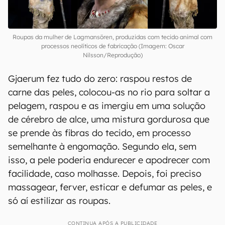
Roupas da mulher de Lagmansören, produzidas com tecido animal com
processos neolíticos de fabricação (Imagem: Oscar
Nilsson/Reprodução)
Gjaerum fez tudo do zero: raspou restos de
carne das peles, colocou-as no rio para soltar a
pelagem, raspou e as imergiu em uma solução
de cérebro de alce, uma mistura gordurosa que
se prende às fibras do tecido, em processo
semelhante à engomação. Segundo ela, sem
isso, a pele poderia endurecer e apodrecer com
facilidade, caso molhasse. Depois, foi preciso
massagear, ferver, esticar e defumar as peles, e
só aí estilizar as roupas.
CONTINUA APÓS A PUBLICIDADE