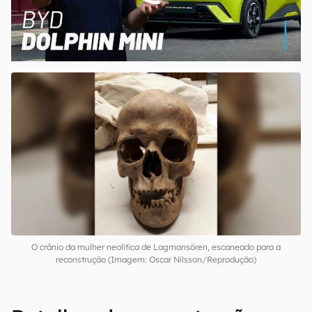
00:00
/
04:07
O crânio da mulher neolítica de Lagmansören, escaneado para a
reconstrução (Imagem: Oscar Nilsson/Reprodução)