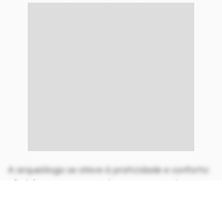
A arqueóloga se ateve à praticidade e conforto:
não há costuras nos ombros, por exemplo, por
onde a água poderia entrar caso chovesse. Ela
desafia o modo com que vemos os homens