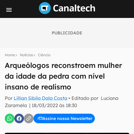
PUBLICIDADE
Seu resumo inteligente do mundo tech!
Assine a newsletter do Canaltech e receba
Home
Notícias
Ciência
notícias e reviews sobre tecnologia em primeira
mão.
Arqueólogos reconstroem mulher
da idade da pedra com nível
E-mail
insano de realismo
Por
Lillian Sibila Dala Costa
• Editado por
Luciana
inscreva-se
Zaramela
|
18/03/2022 às 18:30
Assine nossa Newsletter
Confirmo que li, aceito e concordo com os
Termos de
Uso e Política de Privacidade do Canaltech.