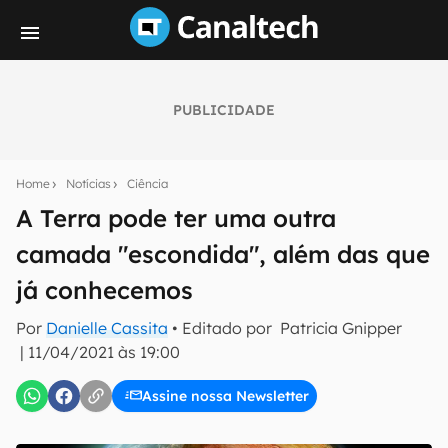
PUBLICIDADE
Seu resumo inteligente do mundo tech!
Assine a newsletter do Canaltech e receba
Home
Notícias
Ciência
notícias e reviews sobre tecnologia em primeira
mão.
A Terra pode ter uma outra
camada "escondida", além das que
E-mail
já conhecemos
Por
Danielle Cassita
• Editado por
Patricia Gnipper
inscreva-se
|
11/04/2021 às 19:00
Assine nossa Newsletter
Confirmo que li, aceito e concordo com os
Termos de
Uso e Política de Privacidade do Canaltech.