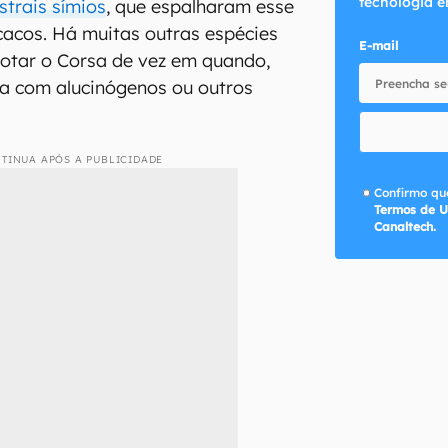
tecnologia e
trais símios
, que espalharam esse
acos. Há muitas outras espécies
E-mail
otar o Corsa de vez em quando,
eja com alucinógenos ou outros
TINUA APÓS A PUBLICIDADE
Confirmo que
Termos de U
Canaltech.