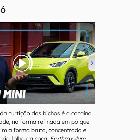
pó
da curtição dos bichos é a cocaína.
ade, na forma refinada em pó que
im a forma bruta, concentrada e
pria folha da coca,
Erythroxylum