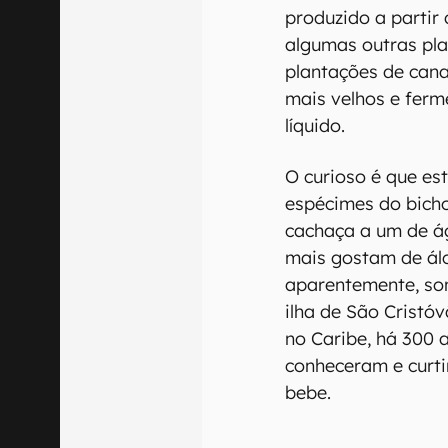
produzido a partir 
algumas outras pla
plantações de cana
mais velhos e fer
líquido.
O curioso é que e
espécimes do bich
cachaça a um de á
mais gostam de álc
aparentemente, so
ilha de São Cristó
no Caribe, há 300
conheceram e curt
bebe.