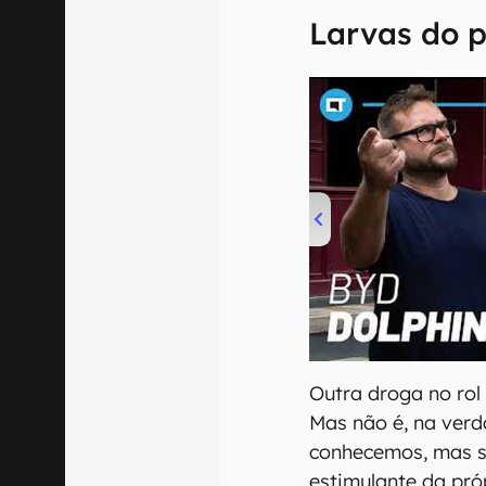
Larvas do 
00:00
/
04:07
Outra droga no rol 
Mas não é, na verd
conhecemos, mas s
estimulante da pró