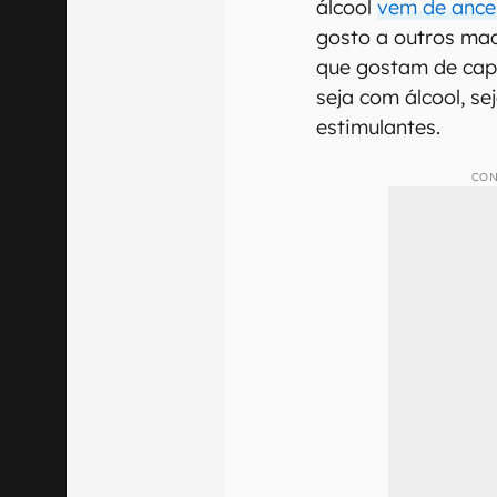
álcool
vem de ances
gosto a outros mac
que gostam de cap
seja com álcool, s
estimulantes.
CON