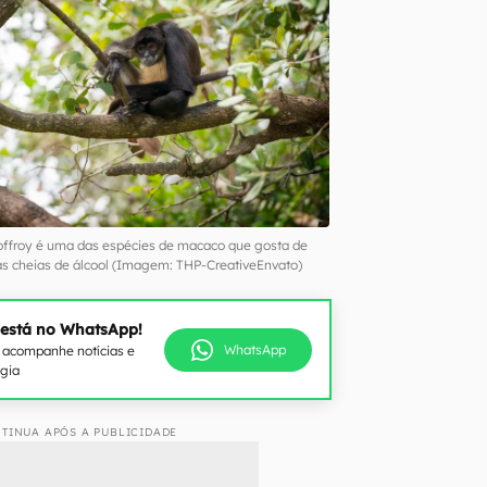
froy é uma das espécies de macaco que gosta de
s cheias de álcool (Imagem: THP-CreativeEnvato)
 está no WhatsApp!
WhatsApp
e acompanhe notícias e
ogia
TINUA APÓS A PUBLICIDADE