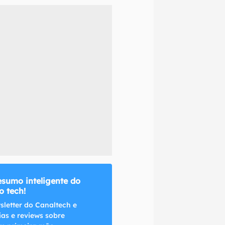
naltech.
esumo inteligente do
 tech!
sletter do Canaltech e
ias e reviews sobre