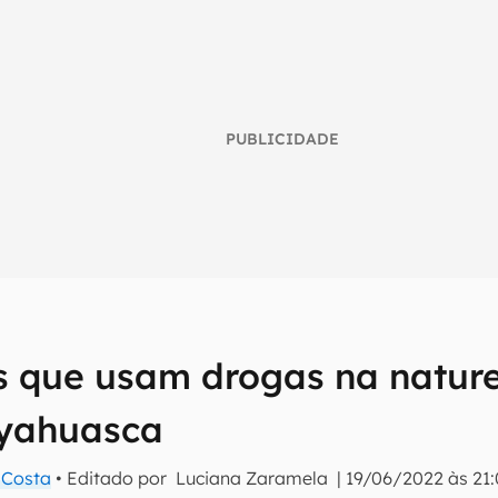
PUBLICIDADE
s que usam drogas na natur
umo inteligente do mundo tech!
ayahuasca
tter do Canaltech e receba notícias e reviews sobre tecnologia 
a Costa
• Editado por
Luciana Zaramela
|
19/06/2022 às 21