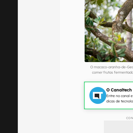
O macaco-aranha-de-Geof
comer frutas fermentada
O Canaltech
Entre no canal 
dicas de tecnol
CON