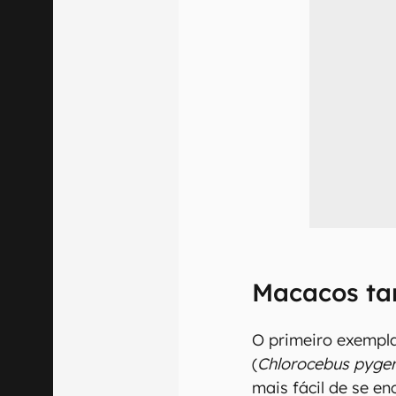
Macacos t
O primeiro exempla
(
Chlorocebus pyger
mais fácil de se en