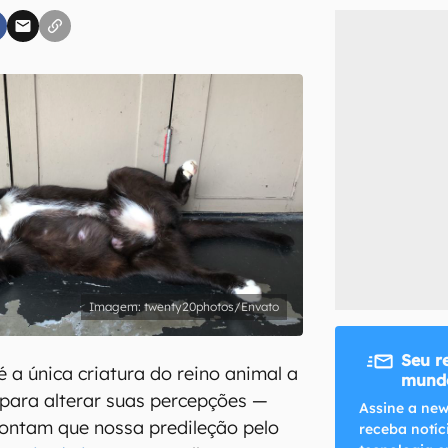
inscreva-se
li, aceito e concordo com os
Termos de Uso e Política de Privacidade do Ca
twenty20photos/Envato
Seu r
 a única criatura do reino animal a
mundo
 para alterar suas percepções —
Assine a new
pontam que nossa predileção pelo
receba notíc