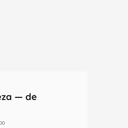
eza — de
em primeira
:00