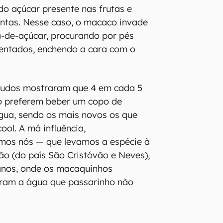
do açúcar presente nas frutas e
ntas. Nesse caso, o macaco invade
-de-açúcar, procurando por pés
mentados, enchendo a cara com o
studos mostraram que 4 em cada 5
o preferem beber um copo de
gua, sendo os mais novos os que
ool. A má influência,
mos nós — que levamos a espécie à
vão (do país São Cristóvão e Neves),
 anos, onde os macaquinhos
iram a água que passarinho não