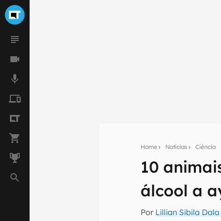
Home
Notícias
Ciência
10 animai
Seu res
álcool a 
Assine a newsle
mão.
Por
Lillian Sibila Dal