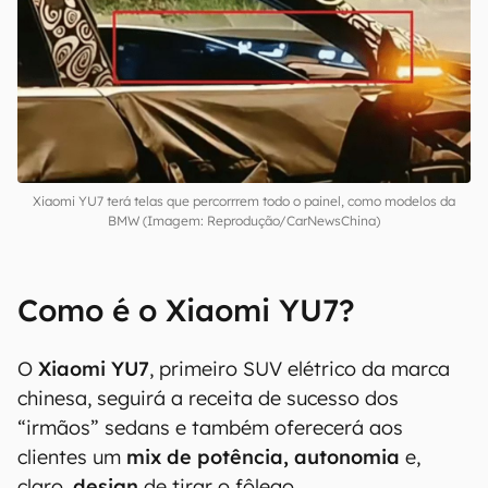
Xiaomi YU7 terá telas que percorrrem todo o painel, como modelos da
BMW (Imagem: Reprodução/CarNewsChina)
Como é o Xiaomi YU7?
O
Xiaomi YU7
, primeiro SUV elétrico da marca
chinesa, seguirá a receita de sucesso dos
“irmãos” sedans e também oferecerá aos
clientes um
mix de potência, autonomia
e,
claro,
design
de tirar o fôlego.