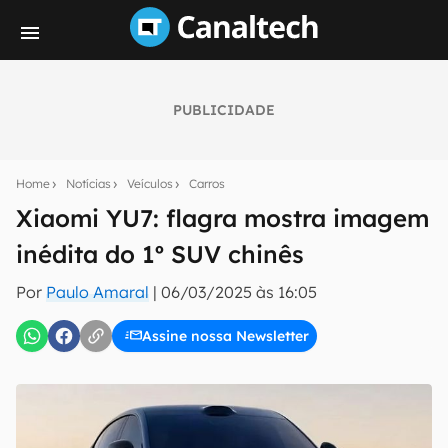
PUBLICIDADE
Seu resumo inteligente do mundo tech!
Assine a newsletter do Canaltech e receba
Home
Notícias
Veículos
Carros
notícias e reviews sobre tecnologia em primeira
mão.
Xiaomi YU7: flagra mostra imagem
inédita do 1º SUV chinês
E-mail
Por
Paulo Amaral
|
06/03/2025 às 16:05
Assine nossa Newsletter
inscreva-se
Confirmo que li, aceito e concordo com os
Termos de
Uso e Política de Privacidade do Canaltech.