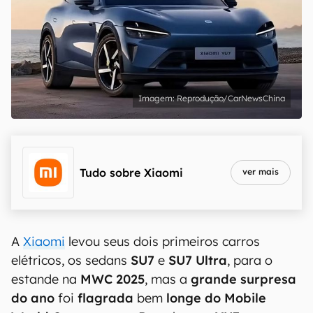
Reprodução/CarNewsChina
Tudo sobre
Xiaomi
ver mais
A
Xiaomi
levou seus dois primeiros carros
elétricos, os sedans
SU7
e
SU7 Ultra
, para o
estande na
MWC 2025
, mas a
grande surpresa
do ano
foi
flagrada
bem
longe do Mobile