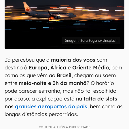
Sora Sagano/Unsplash
Já percebeu que a
maioria
dos voos
com
destino à
Europa, África e Oriente Médio
, bem
como os que vêm ao
Brasil,
chegam ou saem
entre
meia-noite e 3h da manhã
? O horário
pode parecer estranho, mas não foi escolhido
por acaso: a explicação está na
falta de slots
nos
grandes aeroportos do país
, bem como as
longas distâncias percorridas.
CONTINUA APÓS A PUBLICIDADE