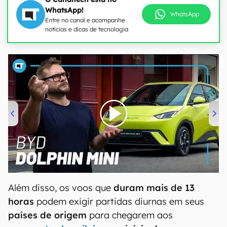
WhatsApp!
WhatsApp
Entre no canal e acompanhe
notícias e dicas de tecnologia
00:00
/
04:07
Além disso, os voos que
duram mais de 13
horas
podem exigir partidas diurnas em seus
países de origem
para chegarem aos