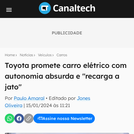
PUBLICIDADE
Seu resumo inteligente do mundo tech!
Assine a newsletter do Canaltech e receba
Home
Notícias
Veículos
Carros
notícias e reviews sobre tecnologia em primeira
mão.
Toyota promete carro elétrico com
autonomia absurda e "recarga a
E-mail
jato"
Por
Paulo Amaral
• Editado por
Jones
inscreva-se
Oliveira
|
15/01/2024 às 11:21
Assine nossa Newsletter
Confirmo que li, aceito e concordo com os
Termos de
Uso e Política de Privacidade do Canaltech.