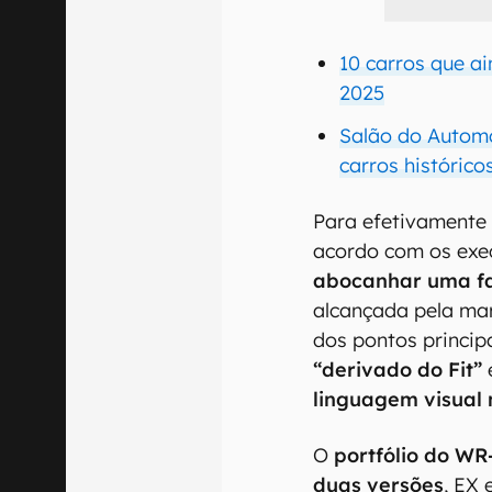
10 carros que a
2025
Salão do Autom
carros histórico
Para efetivament
acordo com os exe
abocanhar uma f
alcançada pela ma
dos pontos princip
“derivado do Fit”
e
linguagem visual
O
portfólio do WR
duas versões
, EX