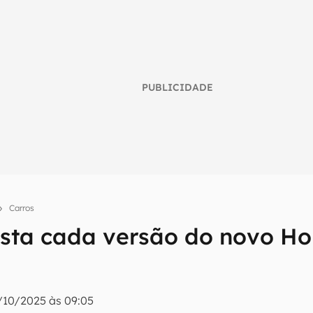
PUBLICIDADE
Carros
sta cada versão do novo H
umo inteligente do mundo tech!
tter do Canaltech e receba notícias e reviews sobre tecnologia 
/10/2025 às 09:05