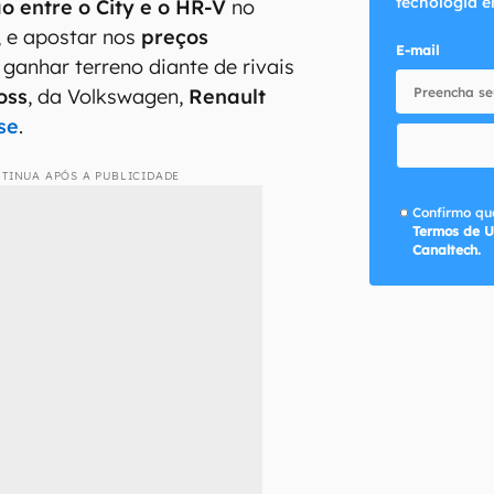
tecnologia e
o entre o City e o HR-V
no
, e apostar nos
preços
E-mail
ganhar terreno diante de rivais
oss
, da Volkswagen,
Renault
se
.
TINUA APÓS A PUBLICIDADE
Confirmo que
Termos de U
Canaltech.