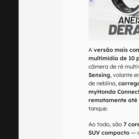
00:00
/
21:11
A
versão mais co
multimídia de 10
câmera de ré multi
Sensing
, volante 
de neblina,
carrega
myHonda Connec
remotamente até 
tanque.
Ao todo, são
7 cor
SUV compacto
— q