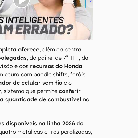
mpleta oferece
, além da central
 polegadas
, do painel de 7” TFT, da
visão e dos
recursos do Honda
em couro com paddle shifts, faróis
dor de celular sem fio
e o
t
, sistema que permite
conferir
a quantidade de combustível
no
es disponíveis na linha 2026 do
uatro metálicas e três perolizadas,