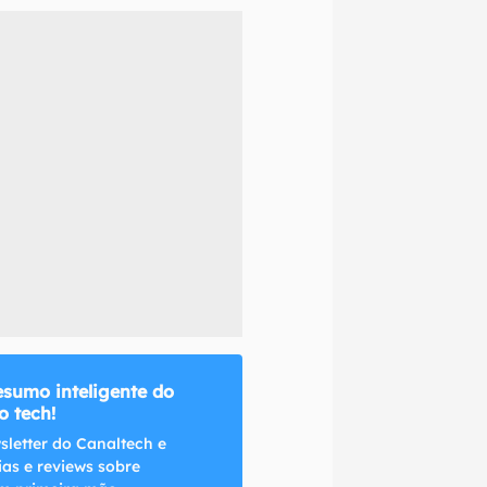
naltech.
esumo inteligente do
 tech!
sletter do Canaltech e
ias e reviews sobre