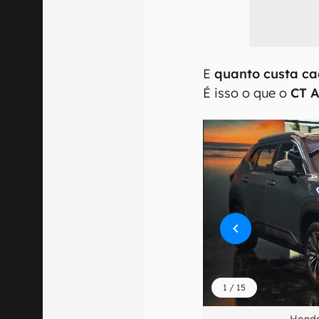
E
quanto custa c
É isso o que o
CT 
1
/
15
Honda