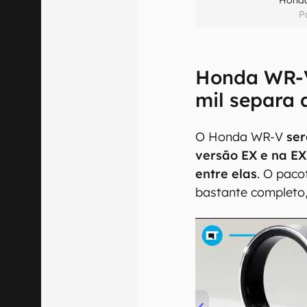
P
Honda WR-V
mil separa 
O Honda WR-V
ser
versão EX e na E
entre elas
. O paco
bastante completo,