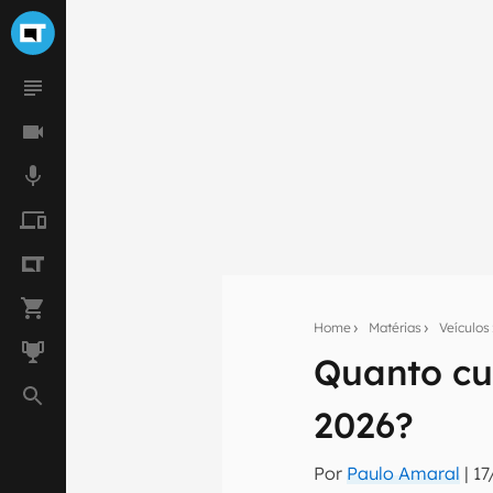
Home
Matérias
Veículos
Quanto cu
Seu res
2026?
Assine a newsle
mão.
Por
Paulo Amaral
|
17