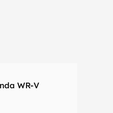
onda WR-V
em primeira