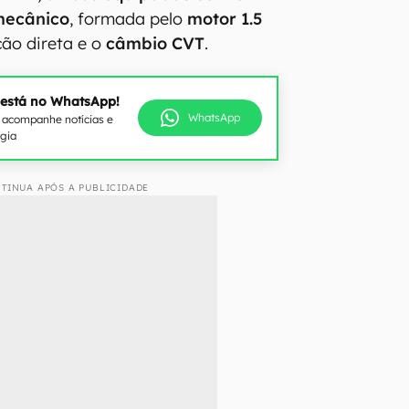
mecânico
, formada pelo
motor 1.5
ão direta e o
câmbio CVT
.
 está no WhatsApp!
WhatsApp
e acompanhe notícias e
ogia
TINUA APÓS A PUBLICIDADE