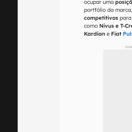
ocupar uma
posiçã
portfólio da marca
competitivos
para 
como
Nivus e T-Cr
Kardian
e
Fiat
Pul
CON