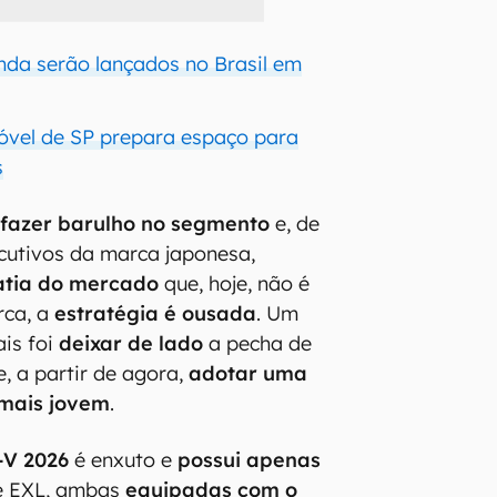
inda serão lançados no Brasil em
óvel de SP prepara espaço para
s
e
fazer barulho no segmento
e, de
cutivos da marca japonesa,
atia do mercado
que, hoje, não é
rca, a
estratégia é ousada
. Um
ais foi
deixar de lado
a pecha de
, a partir de agora,
adotar uma
 mais jovem
.
-V 2026
é enxuto e
possui apenas
 e EXL, ambas
equipadas com o