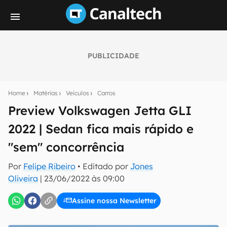
PUBLICIDADE
Seu resumo inteligente do mundo tech!
Assine a newsletter do Canaltech e receba
Home
Matérias
Veículos
Carros
notícias e reviews sobre tecnologia em primeira
mão.
Preview Volkswagen Jetta GLI
2022 | Sedan fica mais rápido e
E-mail
"sem" concorrência
Por
Felipe Ribeiro
• Editado por
Jones
inscreva-se
Oliveira
|
23/06/2022 às 09:00
Assine nossa Newsletter
Confirmo que li, aceito e concordo com os
Termos de
Uso e Política de Privacidade do Canaltech.