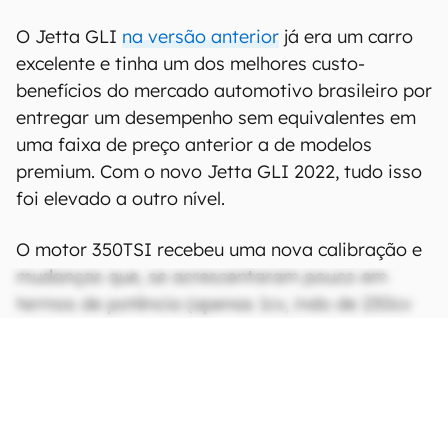
O Jetta GLI
na versão anterior
já era um carro
excelente e tinha um dos melhores custo-
benefícios do mercado automotivo brasileiro por
entregar um desempenho sem equivalentes em
uma faixa de preço anterior a de modelos
premium. Com o novo Jetta GLI 2022, tudo isso
foi elevado a outro nível.
O motor 350TSI recebeu uma nova calibração e
mudanças que, se acrescentaram pouco em
termos de potência (apenas 1cv, indo de 230cv
para 231cv), melhoraram o desempenho
consideravelmente, pois a tecnologia
empregada no propulsor o tornou mais eficiente.
CONTINUA APÓS A PUBLICIDADE