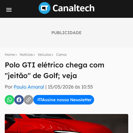
PUBLICIDADE
Seu resumo inteligente do mundo tech!
Assine a newsletter do Canaltech e receba
Home
Notícias
Veículos
Carros
notícias e reviews sobre tecnologia em primeira
mão.
Polo GTI elétrico chega com
"jeitão" de Golf; veja
E-mail
Por
Paulo Amaral
|
15/05/2026 às 10:55
Assine nossa Newsletter
inscreva-se
Confirmo que li, aceito e concordo com os
Termos de
Uso e Política de Privacidade do Canaltech.