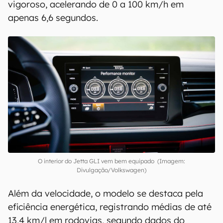
GLI
O coração do
Jetta GLI 2026
continua sendo o
motor 2.0 350 TSI da família EA888, o mesmo
propulsor turbo que equipa modelos premium da
Audi e o SUV Tiguan R-Line. Combinado à
transmissão de
dupla embreagem
(DSG) de
sete marchas, o sedan entrega um desempenho
vigoroso, acelerando de 0 a 100 km/h em
apenas 6,6 segundos.