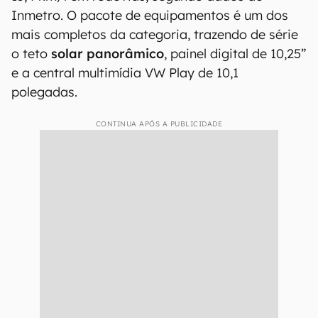
O interior do Jetta GLI vem bem equipado (Imagem:
Divulgação/Volkswagen)
Além da velocidade, o modelo se destaca pela
eficiência energética, registrando médias de até
13,4 km/l em rodovias, segundo dados do
Inmetro. O pacote de equipamentos é um dos
mais completos da categoria, trazendo de série
o teto
solar panorâmico
, painel digital de 10,25”
e a central multimídia VW Play de 10,1
polegadas.
CONTINUA APÓS A PUBLICIDADE