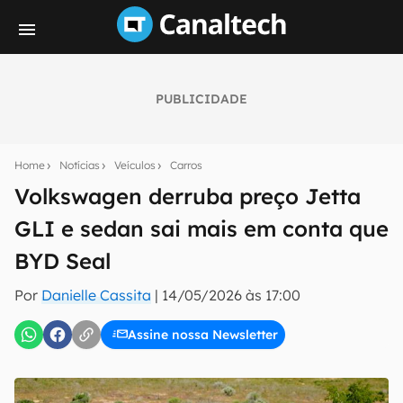
PUBLICIDADE
Seu resumo inteligente do mundo tech!
Assine a newsletter do Canaltech e receba
Home
Notícias
Veículos
Carros
notícias e reviews sobre tecnologia em primeira
mão.
Volkswagen derruba preço Jetta
GLI e sedan sai mais em conta que
E-mail
BYD Seal
Por
Danielle Cassita
|
14/05/2026 às 17:00
inscreva-se
Assine nossa Newsletter
Confirmo que li, aceito e concordo com os
Termos de
Uso e Política de Privacidade do Canaltech.