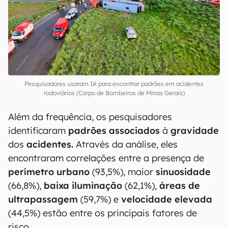
Pesquisadores usaram IA para encontrar padrões em acidentes
rodoviários (Corpo de Bombeiros de Minas Gerais)
Além da frequência, os pesquisadores
identificaram
padrões associados
à
gravidade
dos
acidentes.
Através da análise, eles
encontraram correlações entre a presença de
perímetro urbano
(93,5%), maior
sinuosidade
(66,8%),
baixa iluminação
(62,1%),
áreas de
ultrapassagem
(59,7%) e
velocidade elevada
(44,5%) estão entre os principais fatores de
risco.