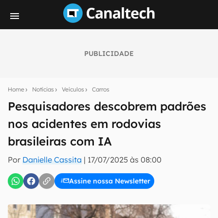
PUBLICIDADE
Seu resumo inteligente do mundo tech!
Assine a newsletter do Canaltech e receba
Home
Notícias
Veículos
Carros
notícias e reviews sobre tecnologia em primeira
mão.
Pesquisadores descobrem padrões
nos acidentes em rodovias
E-mail
brasileiras com IA
Por
Danielle Cassita
|
17/07/2025 às 08:00
inscreva-se
Assine nossa Newsletter
Confirmo que li, aceito e concordo com os
Termos de
Uso e Política de Privacidade do Canaltech.