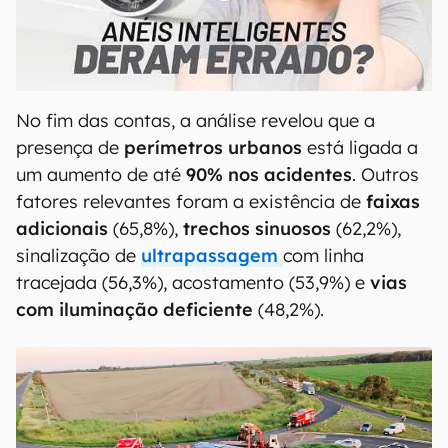
00:00
/
21:11
No fim das contas, a análise revelou que a
presença de
perímetros urbanos
está ligada a
um aumento de até
90%
nos acidentes
. Outros
fatores relevantes foram a existência de
faixas
adicionais
(65,8%),
trechos sinuosos
(62,2%),
sinalização de
ultrapassagem
com linha
tracejada (56,3%), acostamento (53,9%) e
vias
com iluminação deficiente
(48,2%).