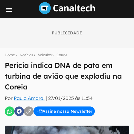
PUBLICIDADE
Seu resumo inteligente do mundo tech!
Assine a newsletter do Canaltech e receba
Home
Notícias
Veículos
Carros
notícias e reviews sobre tecnologia em primeira
mão.
Perícia indica DNA de pato em
turbina de avião que explodiu na
E-mail
Coreia
Por
Paulo Amaral
|
27/01/2025 às 11:54
inscreva-se
Assine nossa Newsletter
Confirmo que li, aceito e concordo com os
Termos de
Uso e Política de Privacidade do Canaltech.