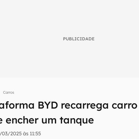
PUBLICIDADE
Carros
aforma BYD recarrega carro 
umo inteligente do mundo tech!
e encher um tanque
tter do Canaltech e receba notícias e reviews sobre tecnologia 
/03/2025 às 11:55