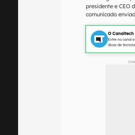
presidente e CEO 
comunicado enviad
O Canaltech
Entre no canal 
dicas de tecnol
CON