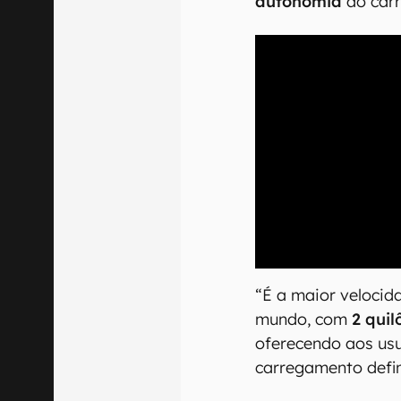
autonomia
ao car
00:00
/
04:51
“É a maior veloci
mundo, com
2 qui
oferecendo aos us
carregamento defin