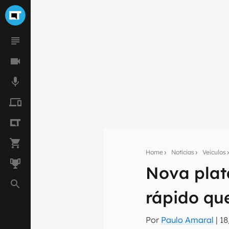
Home
Notícias
Veículos
Nova plat
Seu res
rápido qu
Assine a newsle
mão.
Por
Paulo Amaral
|
18