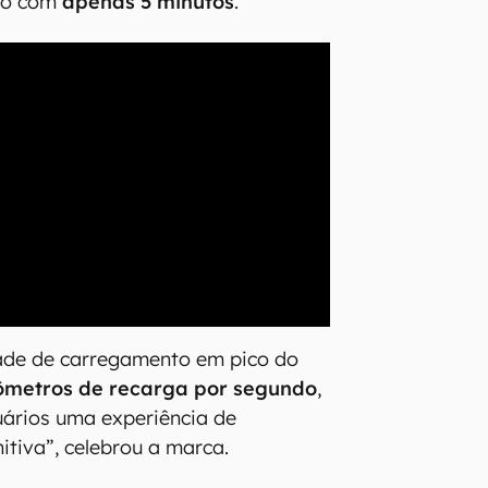
ro com
apenas 5 minutos
.
dade de carregamento em pico do
lômetros de recarga por segundo
,
uários uma experiência de
itiva”, celebrou a marca.