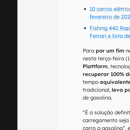
10 carros elétri
fevereiro de 20
Fishing 440 Rap
Ferrari e lista d
Para
por um fim
ne
nesta terça-feira 
Plattform
, tecnol
recuperar 100% d
tempo
equivalent
tradicional,
leva p
de gasolina.
“É a solução defini
carregamento seja
carro a gasolina”,