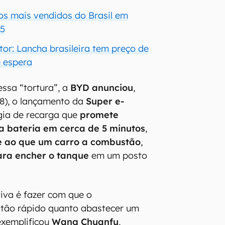
cos mais vendidos do Brasil em
25
tor: Lancha brasileira tem preço de
e espera
ssa “tortura”, a
BYD anunciou
,
(18), o lançamento da
Super e-
ogia de recarga que
promete
a bateria em cerca de 5 minutos
,
e ao que um carro a combustão
,
ara encher o tanque
em um posto
tiva é fazer com que o
 tão rápido quanto abastecer um
 exemplificou
Wang Chuanfu
,