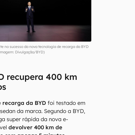
te no sucesso da nova tecnologia de recarga da BYD
Imagem: Divulgação/BYD)
D recupera 400 km
os
e recarga da BYD
foi testado em
o sedan da marca. Segundo a BYD,
ga super rápida da nova e-
ível
devolver 400 km de