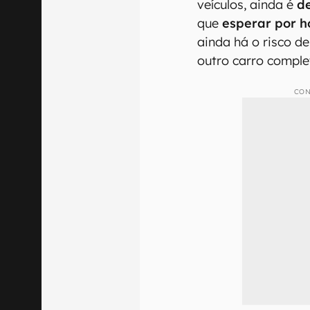
veículos, ainda é
d
que
esperar por h
ainda há o risco d
outro carro comple
CON