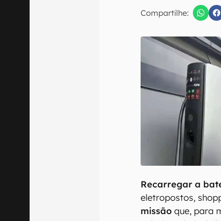
E-mail
Compartilhe:
Confirmo que 
Recarregar a bat
eletropostos, sho
missão
que, para m