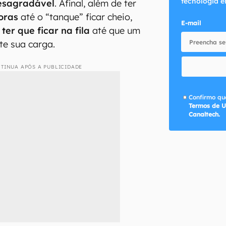
tecnologia e
esagradável
. Afinal, além de ter
oras
até o “tanque” ficar cheio,
E-mail
e
ter que ficar na fila
até que um
te sua carga.
TINUA APÓS A PUBLICIDADE
Confirmo que
Termos de U
Canaltech.