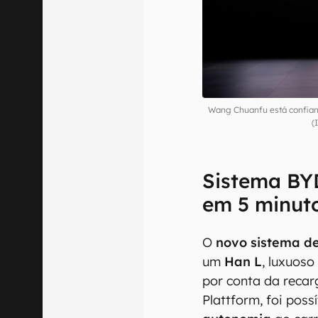
Wang Chuanfu está confian
(
Sistema BY
em 5 minut
O
novo sistema d
um
Han L
, luxuos
por conta da recar
Plattform, foi poss