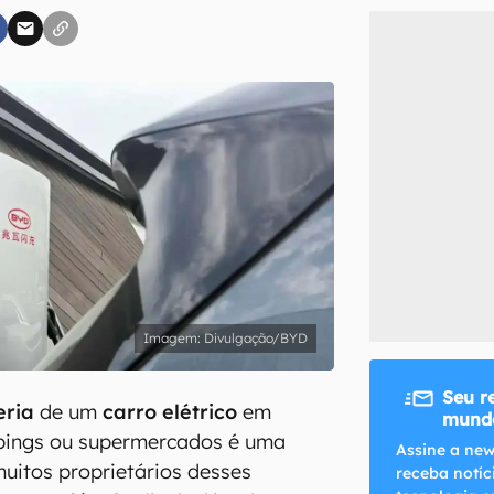
inscreva-se
li, aceito e concordo com os
Termos de Uso e Política de Privacidade do Ca
Divulgação/BYD
Seu r
eria
de um
carro elétrico
em
mundo
ppings ou supermercados é uma
Assine a new
uitos proprietários desses
receba notíc