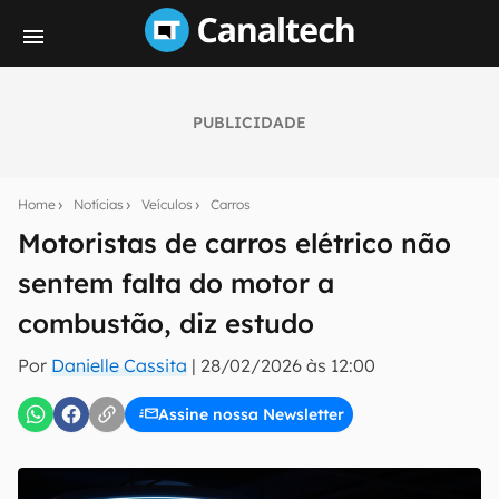
PUBLICIDADE
Seu resumo inteligente do mundo tech!
Assine a newsletter do Canaltech e receba
Home
Notícias
Veículos
Carros
notícias e reviews sobre tecnologia em primeira
mão.
Motoristas de carros elétrico não
sentem falta do motor a
E-mail
combustão, diz estudo
Por
Danielle Cassita
|
28/02/2026 às 12:00
inscreva-se
Assine nossa Newsletter
Confirmo que li, aceito e concordo com os
Termos de
Uso e Política de Privacidade do Canaltech.