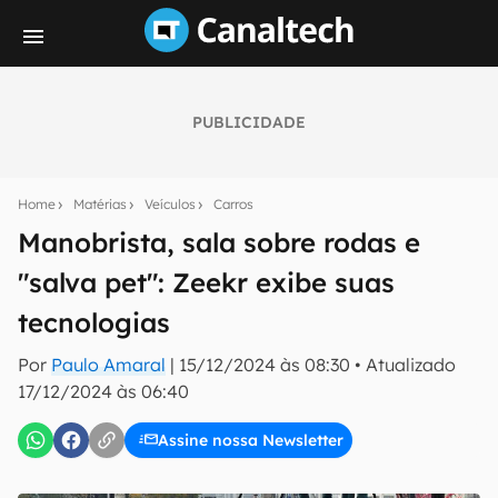
PUBLICIDADE
Seu resumo inteligente do mundo tech!
Assine a newsletter do Canaltech e receba
Home
Matérias
Veículos
Carros
notícias e reviews sobre tecnologia em primeira
mão.
Manobrista, sala sobre rodas e
"salva pet": Zeekr exibe suas
E-mail
tecnologias
Por
Paulo Amaral
|
15/12/2024 às 08:30
•
Atualizado
inscreva-se
17/12/2024 às 06:40
Assine nossa Newsletter
Confirmo que li, aceito e concordo com os
Termos de
Uso e Política de Privacidade do Canaltech.