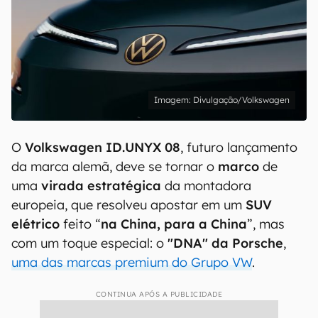
Divulgação/Volkswagen
O
Volkswagen ID.UNYX 08
, futuro lançamento
da marca alemã, deve se tornar o
marco
de
uma
virada estratégica
da montadora
europeia, que resolveu apostar em um
SUV
elétrico
feito “
na China, para a China
”, mas
com um toque especial: o
"DNA" da Porsche
,
uma das marcas premium do Grupo VW
.
CONTINUA APÓS A PUBLICIDADE