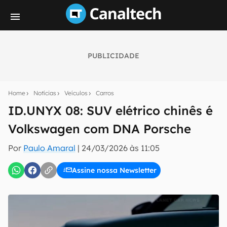
PUBLICIDADE
Seu resumo inteligente do mundo tech!
Assine a newsletter do Canaltech e receba
Home
Notícias
Veículos
Carros
notícias e reviews sobre tecnologia em primeira
mão.
ID.UNYX 08: SUV elétrico chinês é
Volkswagen com DNA Porsche
E-mail
Por
Paulo Amaral
|
24/03/2026 às 11:05
Assine nossa Newsletter
inscreva-se
Confirmo que li, aceito e concordo com os
Termos de
Uso e Política de Privacidade do Canaltech.