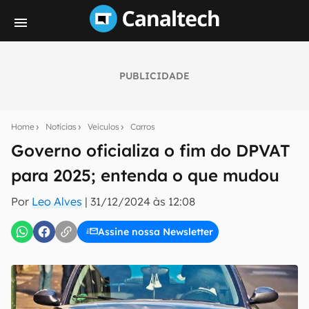
PUBLICIDADE
Seu resumo inteligente do mundo tech!
Assine a newsletter do Canaltech e receba
Home
Notícias
Veículos
Carros
notícias e reviews sobre tecnologia em primeira
mão.
Governo oficializa o fim do DPVAT
para 2025; entenda o que mudou
E-mail
Por
Leo Alves
|
31/12/2024 às 12:08
Assine nossa Newsletter
inscreva-se
Confirmo que li, aceito e concordo com os
Termos de
Uso e Política de Privacidade do Canaltech.