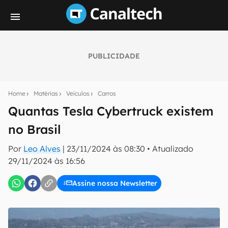
PUBLICIDADE
Seu resumo inteligente do mundo tech!
Assine a newsletter do Canaltech e receba
Home
Matérias
Veículos
Carros
notícias e reviews sobre tecnologia em primeira
mão.
Quantas Tesla Cybertruck existem
no Brasil
E-mail
Por
Leo Alves
|
23/11/2024 às 08:30
•
Atualizado
29/11/2024 às 16:56
inscreva-se
Assine nossa Newsletter
Confirmo que li, aceito e concordo com os
Termos de
Uso e Política de Privacidade do Canaltech.