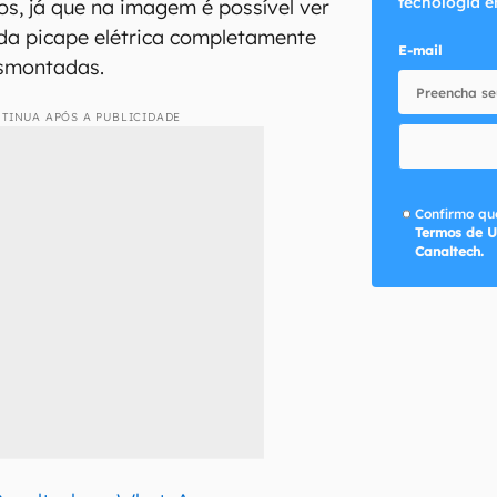
tecnologia e
s, já que na imagem é possível ver
da picape elétrica completamente
E-mail
smontadas.
TINUA APÓS A PUBLICIDADE
Confirmo que
Termos de U
Canaltech.