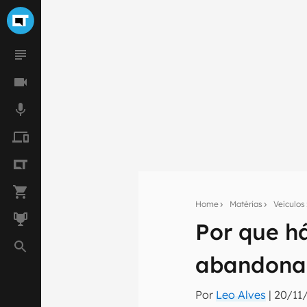
Home
Matérias
Veículos
Por que h
Seu res
abandona
Assine a newsle
mão.
Por
Leo Alves
|
20/11/