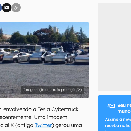
inscreva-se
li, aceito e concordo com os
Termos de Uso e Política de Privacidade do Ca
(Imagem: Reprodução/X)
Seu r
 envolvendo a Tesla Cybertruck
mundo
t recentemente. Uma imagem
Assine a new
cial X (antigo
Twitter
) gerou uma
receba notíc