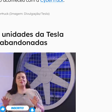
o aconteceu com a
Cybertruck
.
ertruck (Imagem: Divulgação/Tesla)
 unidades da Tesla
 abandonadas