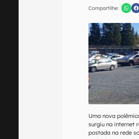
E-mail
Compartilhe:
Confirmo que 
Uma nova polêmica
surgiu na interne
postada na rede so