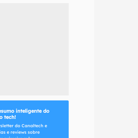
naltech.
esumo inteligente do
 tech!
sletter do Canaltech e
ias e reviews sobre