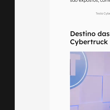
são expostos, com
Tesla Cyb
Destino das
Cybertruck