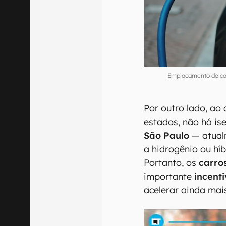
Emplacamento de car
Por outro lado, ao
estados, não há i
São Paulo
— atualm
a hidrogênio ou hí
Portanto, os
carros
importante
incenti
acelerar ainda ma