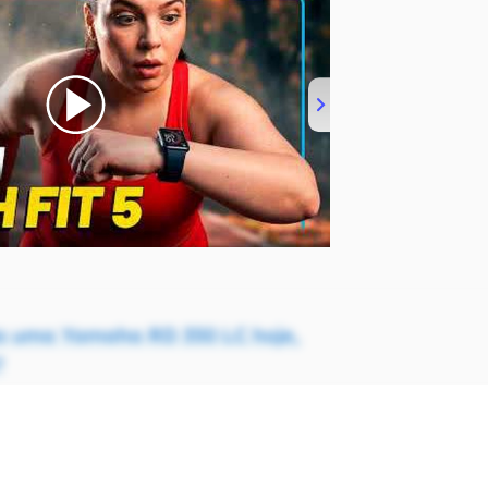
a uma Yamaha RD 350 LC hoje,
?
B20 2027 é flagrado em testes
 o que muda