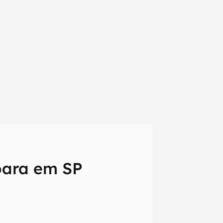
para em SP
em primeira