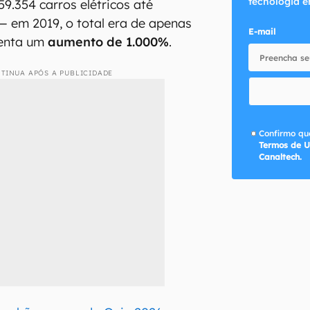
tecnologia e
9.354 carros elétricos até
 em 2019, o total era de apenas
E-mail
senta um
aumento de 1.000%
.
TINUA APÓS A PUBLICIDADE
Confirmo que
Termos de U
Canaltech.