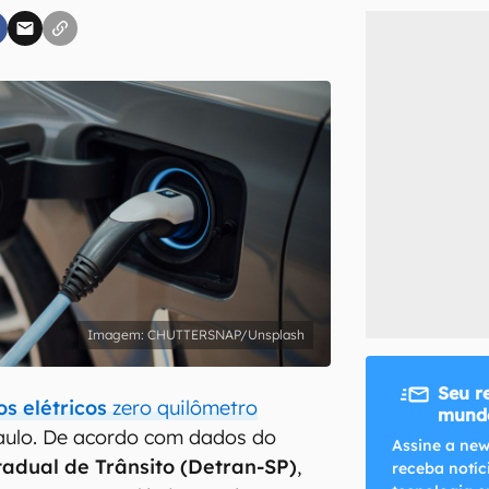
inscreva-se
li, aceito e concordo com os
Termos de Uso e Política de Privacidade do Ca
CHUTTERSNAP/Unsplash
Seu r
os elétricos
zero quilômetro
mundo
aulo. De acordo com dados do
Assine a new
adual de Trânsito (Detran-SP)
,
receba notíc