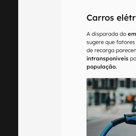
Carros elét
A disparada do
em
sugere que fatores
de recarga parecem
intransponíveis
pa
população.