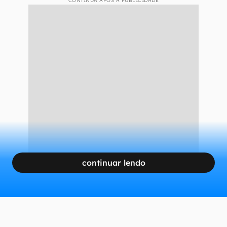
“A
Armatti 400 Sport Coupé
já apresenta
resultados surpreendentes porque representa o
novo comportamento
do consumidor que busca
sofisticação com praticidade, performance e
espaços bem planejados para o lazer em
família”, declarou Fernando Assinato, CEO da
Armatti Yachts
.
CONTINUA APÓS A PUBLICIDADE