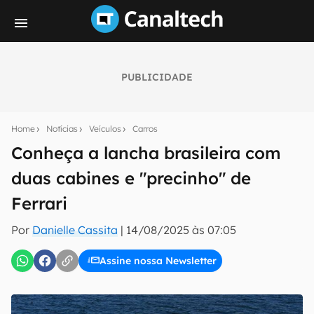
PUBLICIDADE
Seu resumo inteligente do mundo tech!
Assine a newsletter do Canaltech e receba
Home
Notícias
Veículos
Carros
notícias e reviews sobre tecnologia em primeira
mão.
Conheça a lancha brasileira com
duas cabines e "precinho" de
E-mail
Ferrari
Por
Danielle Cassita
|
14/08/2025 às 07:05
inscreva-se
Assine nossa Newsletter
Confirmo que li, aceito e concordo com os
Termos de
Uso e Política de Privacidade do Canaltech.