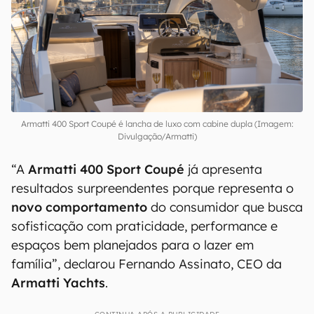
Dá para adquirir a
Armatti 400 Sport Coupé
com "apenas"
R$ 2,5 milhões
— para
comparação, considere que a Ferrari Roma pode
ser encontrada no mercado brasileiro por
aproximadamente R$ 3,4 milhões
.
Armatti 400 Sport Coupé é lancha de luxo com cabine dupla (Imagem:
Divulgação/Armatti)