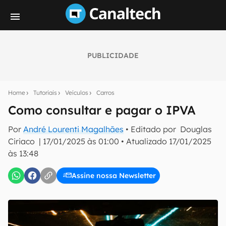
PUBLICIDADE
Seu resumo inteligente do mundo tech!
Assine a newsletter do Canaltech e receba
Home
Tutoriais
Veículos
Carros
notícias e reviews sobre tecnologia em primeira
mão.
Como consultar e pagar o IPVA
E-mail
Por
André Lourenti Magalhães
• Editado por
Douglas
Ciriaco
|
17/01/2025 às 01:00
•
Atualizado
17/01/2025
às 13:48
inscreva-se
Assine nossa Newsletter
Confirmo que li, aceito e concordo com os
Termos de
Uso e Política de Privacidade do Canaltech.