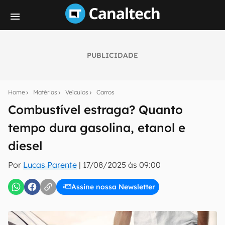
PUBLICIDADE
Seu resumo inteligente do mundo tech!
Assine a newsletter do Canaltech e receba
Home
Matérias
Veículos
Carros
notícias e reviews sobre tecnologia em primeira
mão.
Combustível estraga? Quanto
tempo dura gasolina, etanol e
E-mail
diesel
Por
Lucas Parente
|
17/08/2025 às 09:00
inscreva-se
Assine nossa Newsletter
Confirmo que li, aceito e concordo com os
Termos de
Uso e Política de Privacidade do Canaltech.