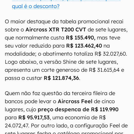
qual é o desconto?
O maior destaque da tabela promocional recai
sobre o
Aircross XTR T200 CVT
de sete lugares,
que normalmente custa
R$ 155.490,
mas teve
seu valor reduzido para
R$ 123.462,40
na
modalidade; o abatimento totaliza R$ 32.027,60.
Logo abaixo, a versão Shine de sete lugares,
apresenta um corte generoso de R$ 31.615,64 e
passa a custar
R$ 121.874,36
.
Quem não faz questão da terceira fileira de
bancos pode levar o
Aircross Feel
de cinco
lugares, cujo
preço despenca de R$ 119.990
para
R$ 95.917,53
, uma economia de R$
24.072,47. Por outro lado, a configuração Feel de
sete lugares fecha o catálogo promocional por