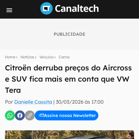
PUBLICIDADE
Seu resumo inteligente do mundo tech!
Assine a newsletter do Canaltech e receba
Home
Notícias
Veículos
Carros
notícias e reviews sobre tecnologia em primeira
mão.
Citroën derruba preços do Aircross
e SUV fica mais em conta que VW
E-mail
Tera
Por
Danielle Cassita
|
30/03/2026 às 17:00
inscreva-se
Assine nossa Newsletter
Confirmo que li, aceito e concordo com os
Termos de
Uso e Política de Privacidade do Canaltech.