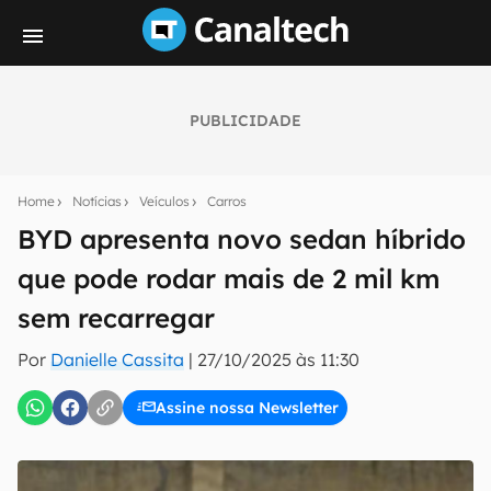
PUBLICIDADE
Seu resumo inteligente do mundo tech!
Assine a newsletter do Canaltech e receba
Home
Notícias
Veículos
Carros
notícias e reviews sobre tecnologia em primeira
mão.
BYD apresenta novo sedan híbrido
que pode rodar mais de 2 mil km
E-mail
sem recarregar
Por
Danielle Cassita
|
27/10/2025 às 11:30
inscreva-se
Assine nossa Newsletter
Confirmo que li, aceito e concordo com os
Termos de
Uso e Política de Privacidade do Canaltech.