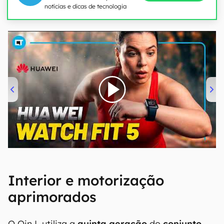
notícias e dicas de tecnologia
00:00
/
04:51
Interior e motorização
aprimorados
O Qin L utiliza a
quinta geração
do
conjunto