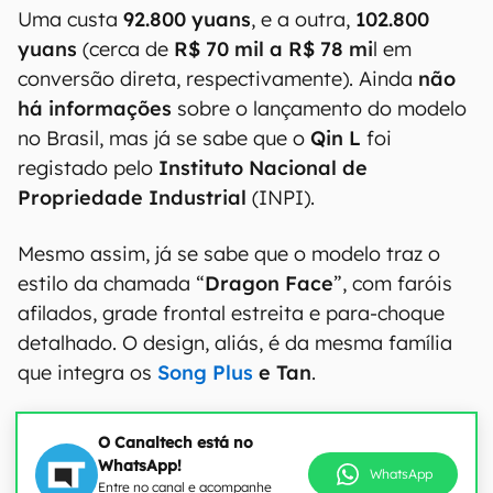
Uma custa
92.800 yuans
, e a outra,
102.800
yuans
(cerca de
R$ 70 mil a R$ 78 mi
l em
conversão direta, respectivamente). Ainda
não
há informações
sobre o lançamento do modelo
no Brasil, mas já se sabe que o
Qin L
foi
registado pelo
Instituto Nacional de
Propriedade Industrial
(INPI).
Mesmo assim, já se sabe que o modelo traz o
estilo da chamada “
Dragon Face
”, com faróis
afilados, grade frontal estreita e para-choque
detalhado. O design, aliás, é da mesma família
que integra os
Song Plus
e Tan
.
O Canaltech está no
WhatsApp!
WhatsApp
Entre no canal e acompanhe