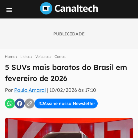
PUBLICIDADE
Seu resumo inteligente do mundo tech!
Assine a newsletter do Canaltech e receba
Home
Listas
Veículos
Carros
notícias e reviews sobre tecnologia em primeira
mão.
5 SUVs mais baratos do Brasil em
fevereiro de 2026
E-mail
Por
Paulo Amaral
|
10/02/2026 às 17:10
Assine nossa Newsletter
inscreva-se
Confirmo que li, aceito e concordo com os
Termos de
Uso e Política de Privacidade do Canaltech.