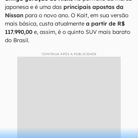
Kait está entre os 5 SUVs mais baratos do Brasil em fevereiro de 2026
(Imagem: Divulgação/Nissan)
O modelo chegou ao país para
substituir a
antiga geração do Kicks
no portfólio da marca
japonesa e é uma das
principais apostas da
Nissan
para o novo ano. O Kait, em sua versão
mais básica, custa atualmente
a partir de R$
117.990,00
e, assim, é o quinto SUV mais barato
do Brasil.
CONTINUA APÓS A PUBLICIDADE