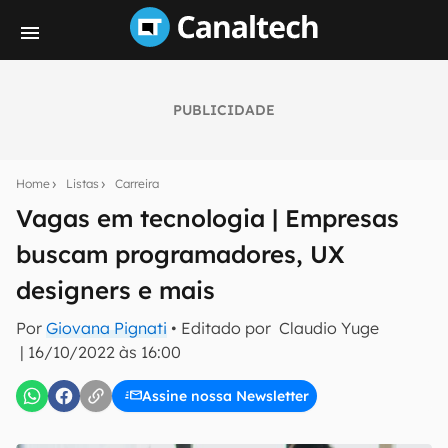
PUBLICIDADE
Seu resumo inteligente do mundo tech!
Assine a newsletter do Canaltech e receba
Home
Listas
Carreira
notícias e reviews sobre tecnologia em primeira
mão.
Vagas em tecnologia | Empresas
buscam programadores, UX
E-mail
designers e mais
Por
Giovana Pignati
• Editado por
Claudio Yuge
inscreva-se
|
16/10/2022 às 16:00
Assine nossa Newsletter
Confirmo que li, aceito e concordo com os
Termos de
Uso e Política de Privacidade do Canaltech.