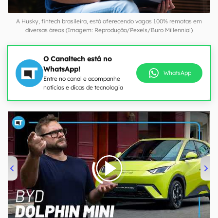
A Husky, fintech brasileira, está oferecendo vagas 100% remotas em
diversas áreas (Imagem: Reprodução/Pexels/Buro Millennial)
O Canaltech está no
WhatsApp!
WhatsApp
Entre no canal e acompanhe
notícias e dicas de tecnologia