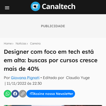
PUBLICIDADE
Seu resumo inteligente do mundo tech!
Assine a newsletter do Canaltech e receba
Home
Notícias
Carreira
notícias e reviews sobre tecnologia em primeira
mão.
Designer com foco em tech está
em alta: buscas por cursos cresce
E-mail
mais de 40%
Por
Giovana Pignati
• Editado por
Claudio Yuge
inscreva-se
|
11/11/2022 às 22:30
Assine nossa Newsletter
Confirmo que li, aceito e concordo com os
Termos de
Uso e Política de Privacidade do Canaltech.