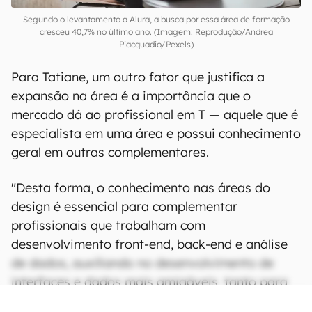
Segundo o levantamento a Alura, a busca por essa área de formação
cresceu 40,7% no último ano. (Imagem: Reprodução/Andrea
Piacquadio/Pexels)
Para Tatiane, um outro fator que justifica a
expansão na área é a importância que o
mercado dá ao profissional em T — aquele que é
especialista em uma área e possui conhecimento
geral em outras complementares.
"Desta forma, o conhecimento nas áreas do
design é essencial para complementar
profissionais que trabalham com
desenvolvimento front-end, back-end e análise
de dados, auxiliando no desenvolvimento de
interfaces e dados mais amigáveis, tanto para
os stakeholders quanto para os usuários finais",