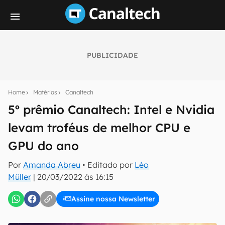
PUBLICIDADE
Seu resumo inteligente do mundo tech!
Assine a newsletter do Canaltech e receba
Home
Matérias
Canaltech
notícias e reviews sobre tecnologia em primeira
mão.
5º prêmio Canaltech: Intel e Nvidia
levam troféus de melhor CPU e
E-mail
GPU do ano
Por
Amanda Abreu
• Editado por
Léo
inscreva-se
Müller
|
20/03/2022 às 16:15
Assine nossa Newsletter
Confirmo que li, aceito e concordo com os
Termos de
Uso e Política de Privacidade do Canaltech.