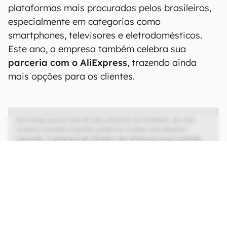
plataformas mais procuradas pelos brasileiros,
especialmente em categorias como
smartphones, televisores e eletrodomésticos.
Este ano, a empresa também celebra sua
parceria com o AliExpress
, trazendo ainda
mais opções para os clientes.
Este artigo possui links de lojas parceiras do Canaltech. Se você
comprar o produto sugerido, podemos receber uma pequena
comissão. O programa de afiliados não influencia nosso conteúdo
editorial, que tem as liberdades de imprensa e de opinião garantidas.
Black Friday no Canaltech
Clique e fique por dentro do que vai
acontecer na Black Friday do