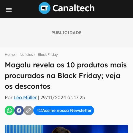
PUBLICIDADE
Seu resumo inteligente do mundo tech!
Assine a newsletter do Canaltech e receba
Home
Notícias
Black Friday
notícias e reviews sobre tecnologia em primeira
mão.
Magalu revela os 10 produtos mais
procurados na Black Friday; veja
E-mail
os descontos
Por
Léo Müller
|
29/11/2024 às 17:25
inscreva-se
Assine nossa Newsletter
Confirmo que li, aceito e concordo com os
Termos de
Uso e Política de Privacidade do Canaltech.