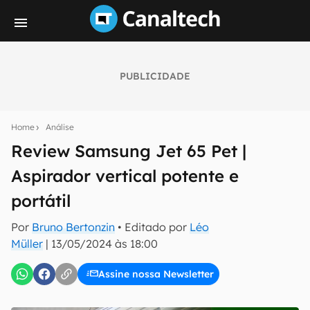
PUBLICIDADE
Seu resumo inteligente do mundo tech!
Assine a newsletter do Canaltech e receba
Home
Análise
notícias e reviews sobre tecnologia em primeira
mão.
Review Samsung Jet 65 Pet |
Aspirador vertical potente e
E-mail
portátil
Por
Bruno Bertonzin
• Editado por
Léo
inscreva-se
Müller
|
13/05/2024 às 18:00
Assine nossa Newsletter
Confirmo que li, aceito e concordo com os
Termos de
Uso e Política de Privacidade do Canaltech.