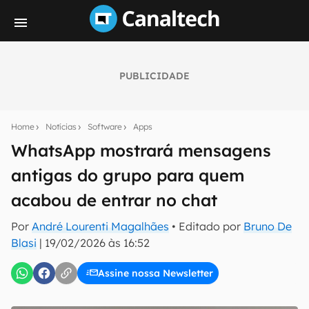
PUBLICIDADE
Seu resumo inteligente do mundo tech!
Assine a newsletter do Canaltech e receba
Home
Notícias
Software
Apps
notícias e reviews sobre tecnologia em primeira
mão.
WhatsApp mostrará mensagens
antigas do grupo para quem
E-mail
acabou de entrar no chat
Por
André Lourenti Magalhães
• Editado por
Bruno De
inscreva-se
Blasi
|
19/02/2026 às 16:52
Assine nossa Newsletter
Confirmo que li, aceito e concordo com os
Termos de
Uso e Política de Privacidade do Canaltech.