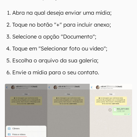
00:00
/
04:51
Qualidade original das mídias
A ação de enviar os arquivos sem alteração de
qualidade pode ser acessada ao selecionar
"Documento" como opção de anexo. Veja como
realizar essa operação no iPhone:
Abra na qual deseja enviar uma mídia;
Toque no botão "+" para incluir anexo;
Selecione a opção "Documento";
Toque em "Selecionar foto ou vídeo";
Escolha o arquivo da sua galeria;