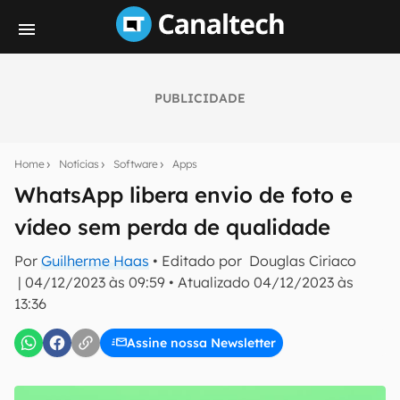
PUBLICIDADE
Seu resumo inteligente do mundo tech!
Assine a newsletter do Canaltech e receba
Home
Notícias
Software
Apps
notícias e reviews sobre tecnologia em primeira
mão.
WhatsApp libera envio de foto e
vídeo sem perda de qualidade
E-mail
Por
Guilherme Haas
• Editado por
Douglas Ciriaco
|
04/12/2023 às 09:59
•
Atualizado
04/12/2023 às
13:36
inscreva-se
Assine nossa Newsletter
Confirmo que li, aceito e concordo com os
Termos de
Uso e Política de Privacidade do Canaltech.