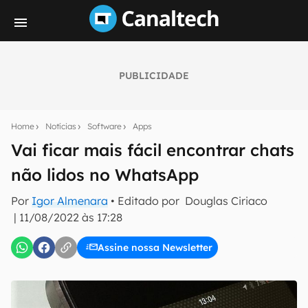
PUBLICIDADE
Seu resumo inteligente do mundo tech!
Assine a newsletter do Canaltech e receba
Home
Notícias
Software
Apps
notícias e reviews sobre tecnologia em primeira
mão.
Vai ficar mais fácil encontrar chats
não lidos no WhatsApp
E-mail
Por
Igor Almenara
• Editado por
Douglas Ciriaco
|
11/08/2022 às 17:28
inscreva-se
Assine nossa Newsletter
Confirmo que li, aceito e concordo com os
Termos de
Uso e Política de Privacidade do Canaltech.