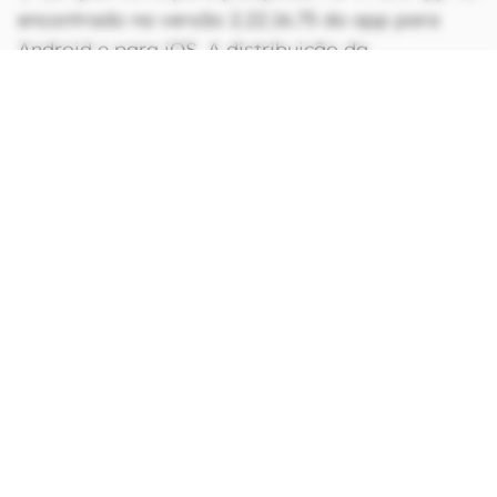
encontrado na versão 2.22.16.75 do app para
Android e para iOS. A distribuição da
atualização, porém, deve acontecer de forma
gradativa, por isso vale ficar de olho nos
updates disponibilizados na
Play Store
e na
App
Store
.