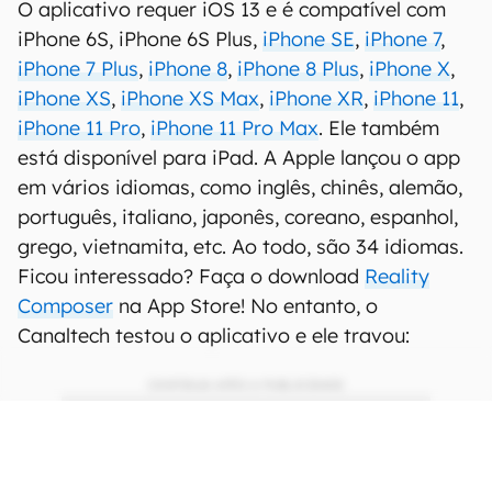
aumentada inteiramente no iPhone ou iPad. Com
a vinculação, é possível transitar entre macOS e
iOS. Há o recurso também de gravar e
reproduzir. Basicamente, o usuário pode gravar
os dados do sensor e da câmera no local em que
a experiência de realidade aumentada ocorrerá
e ainda é capaz de reproduzi-los posteriormente
no seu dispositivo iOS.
O aplicativo requer iOS 13 e é compatível com
iPhone 6S, iPhone 6S Plus,
iPhone SE
,
iPhone 7
,
iPhone 7 Plus
,
iPhone 8
,
iPhone 8 Plus
,
iPhone X
,
iPhone XS
,
iPhone XS Max
,
iPhone XR
,
iPhone 11
,
iPhone 11 Pro
,
iPhone 11 Pro Max
. Ele também
está disponível para iPad. A Apple lançou o app
em vários idiomas, como inglês, chinês, alemão,
português, italiano, japonês, coreano, espanhol,