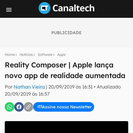
PUBLICIDADE
Seu resumo inteligente do mundo tech!
Assine a newsletter do Canaltech e receba
Home
Notícias
Software
Apps
notícias e reviews sobre tecnologia em primeira
mão.
Reality Composer | Apple lança
novo app de realidade aumentada
E-mail
Por
Nathan Vieira
|
20/09/2019 às 16:31
•
Atualizado
20/09/2019 às 16:57
inscreva-se
Assine nossa Newsletter
Confirmo que li, aceito e concordo com os
Termos de
Uso e Política de Privacidade do Canaltech.