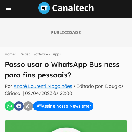
PUBLICIDADE
Seu resumo inteligente do mundo tech!
Assine a newsletter do Canaltech e receba
Home
Dicas
Software
Apps
notícias e reviews sobre tecnologia em primeira
mão.
Posso usar o WhatsApp Business
para fins pessoais?
E-mail
Por
André Lourenti Magalhães
• Editado por
Douglas
Ciriaco
|
02/04/2023 às 22:00
inscreva-se
Assine nossa Newsletter
Confirmo que li, aceito e concordo com os
Termos de
Uso e Política de Privacidade do Canaltech.