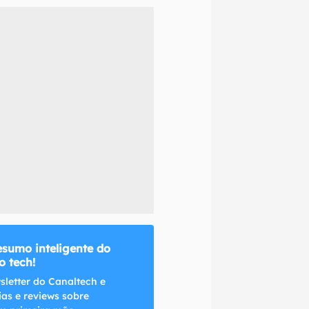
naltech.
esumo inteligente do
 tech!
sletter do Canaltech e
ias e reviews sobre