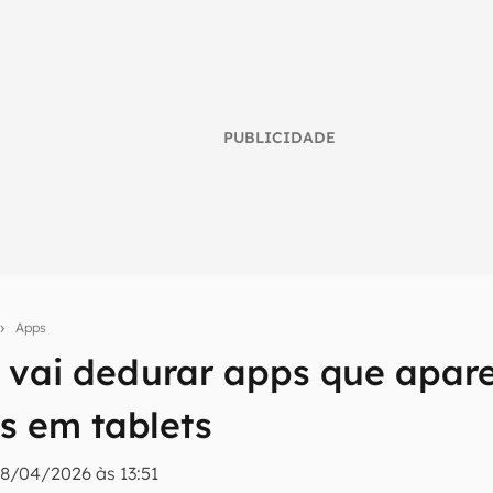
PUBLICIDADE
Apps
e vai dedurar apps que apa
umo inteligente do mundo tech!
tter do Canaltech e receba notícias e reviews sobre tecnologia 
s em tablets
8/04/2026 às 13:51