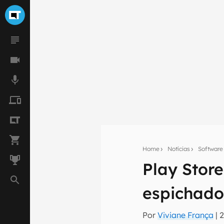
Home
Notícias
Software
Play Stor
Seu res
Assine a newsle
espichado
mão.
Por
Viviane França
|
2
E-mail