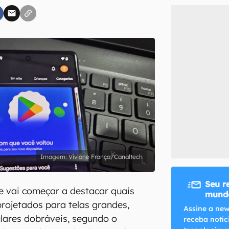
inscreva-se
li, aceito e concordo com os
Termos de Uso e Política de Privacidade do Ca
Viviane França/Canaltech
Seu r
e vai começar a destacar quais
mundo
projetados para telas grandes,
Assine a new
ulares dobráveis, segundo o
receba notíc