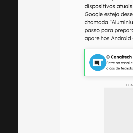
dispositivos atuai
Google esteja des
chamada “Aluminiu
passo para prepara
aparelhos Android 
O Canaltech
Entre no canal 
dicas de tecnol
CON